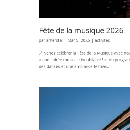
Fête de la musique 2026
par
arherstal
|
Mar 5, 2026
|
activités
🎶 Venez célébrer la Fête de la Musique avec no
à une soirée musicale inoubliable ! ✨ Au progr
des danses et une ambiance festive...