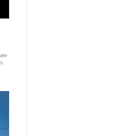
vite
s,