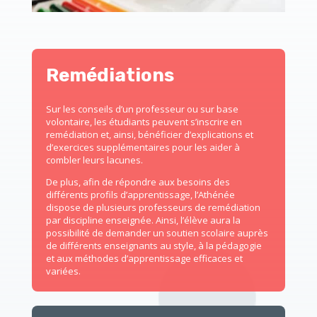
Remédiations
Sur les conseils d’un professeur ou sur base
volontaire, les étudiants peuvent s’inscrire en
remédiation et, ainsi, bénéficier d’explications et
d’exercices supplémentaires pour les aider à
combler leurs lacunes.
De plus, afin de répondre aux besoins des
différents profils d’apprentissage, l’Athénée
dispose de plusieurs professeurs de remédiation
par discipline enseignée. Ainsi, l’élève aura la
possibilité de demander un soutien scolaire auprès
de différents enseignants au style, à la pédagogie
et aux méthodes d’apprentissage efficaces et
variées.