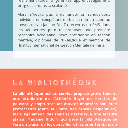
réellement t’aider à gérer tes apprentissages et à
progresser dans ta scolarité.
Alors, n’hésite pas à demander un rendez-vous
individuel en complétant un bulletin d’inscription au
Janson ou au Janson Bis. Tu recevras un SMS dans
les 48 heures pour te proposer une première
rencontre avec
Mme Spirlet
, praticienne en gestion
mentale, diplômée de l’IF-Belgique et membre de
l’Institut International de Gestion Mentale de Paris.
LA BIBLIOTHÈQUE
La bibliothèque est un service proposé gratuitement
aux étudiants de l’Athénée Royal de Herstal. Ils
peuvent y emprunter les œuvres imposées par leurs
professeurs (dans la limite des stocks disponibles),
mais également des romans destinés à une lecture
plaisir. Madame Ridolfi, qui gère la bibliothèque, se
fera un plaisir de les conseiller et les orienter dans un