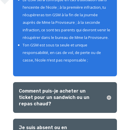
l’enceinte de l’école ; à la première infraction, tu
récupèreras ton GSM à la fin de la journée
auprès de Mme la Proviseure ; à la seconde
infraction, ce sont tes parents qui devront venir le
récupérer dans le bureau de Mme la Proviseure.
Ton GSM est sous ta seule et unique
responsabilité, en cas de vol, de perte ou de
casse, l’école n’est pas responsable ;
Comment puis-je acheter un
ticket pour un sandwich ou un
repas chaud?
Je suis absent ou en