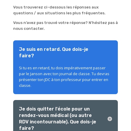
Vous trouverez ci-dessous les réponses aux
questions / aux situations les plus fréquentes.
Vous n’avez pas trouvé votre réponse? N’hésitez pas à
nous contacter.
Je suis en retard. Que dois-je
faire?
Si tu es en retard, tu dois impérativement passer
par le Janson avec ton journal de classe. Tu devras
présenter ton JDC à ton professeur pour entrer en
classe.
Je dois quitter l'école pour un
rendez-vous médical (ou autre
RDV incontournable). Que dois-je
faire?