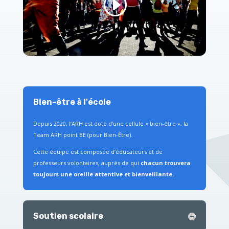
Bien-être à l'école
Depuis 2020, l’ARH est doté d’une cellule « bien-être », la
Team ARH point BE (pour Bien-Être).
Cette équipe est composée d’éducateurs et de
professeurs volontaires, auprès de qui
chacun trouvera
toujours une oreille attentive et bienveillante.
Soutien scolaire