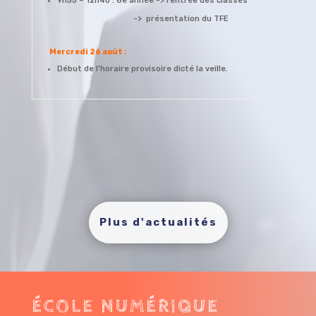
9h55 – 12h40 : 6e année -> rentrée des c
-> présentation du TFE
Mercredi 26 août :
Début de l’horaire provisoire dicté la veille.
Plus d'actualités
ÉCOLE NUMÉRIQUE